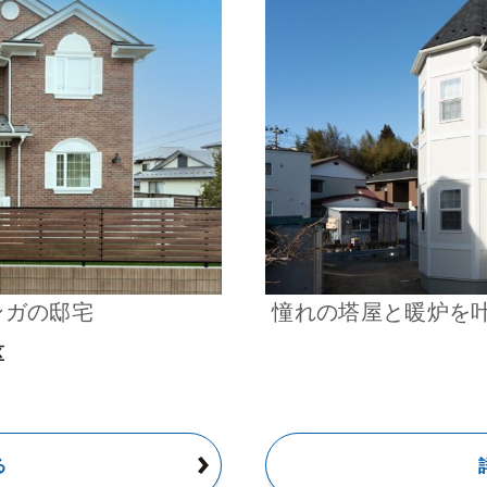
ンガの邸宅
憧れの塔屋と暖炉を
区
る