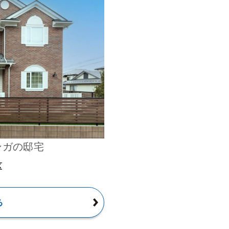
ンガの邸宅
区
る