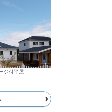
ージ付平屋
る